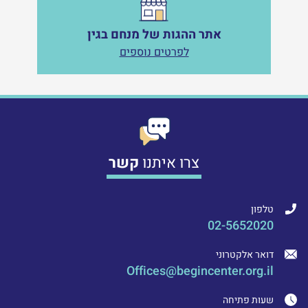
אתר ההגות של מנחם בגין
לפרטים נוספים
צרו איתנו
קשר
טלפון
02-5652020
דואר אלקטרוני
Offices@begincenter.org.il
שעות פתיחה