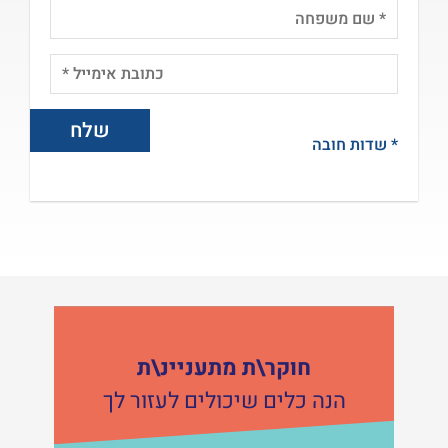
* שדות חובה
חוקר\ת מתעניינ\ת
הנה כלים שיכולים לעזור לך